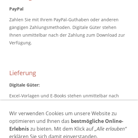
PayPal
Zahlen Sie mit Ihrem PayPal-Guthaben oder anderen
gängigen Zahlungsmethoden. Digitale Güter stehen
Ihnen unmittelbar nach der Zahlung zum Download zur
Verfügung.
Lieferung
Digitale Güter:
Excel-Vorlagen und E-Books stehen unmittelbar nach
Abschluss des Bestellvorgangs zum Download zur
Verfügung
(Downloadlink in der E-Mail und Link im
Wir verwenden Cookies um unsere Website zu
Kundenkonto).
optimieren und Ihnen das
bestmögliche Online-
Erlebnis
zu bieten. Mit dem Klick auf
„Alle erlauben“
Bücher / Print-Journal:
erklären Sie sich damit einverstanden.